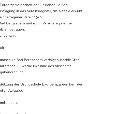
CHULE
„Fördergemeinschaft der Grundschule Bad
ntragung in das Vereinsregister, die alsbald erwirkt
eingetragener Verein“ (e.V.).
 Bad Bergzabern und ist im Vereinsregister beim
alz eingetragen.
enderjahr.
eit
undschule Bad Bergzabern verfolgt ausschließlich
mildtätige – Zwecke im Sinne des Abschnitts
bgabenordnung.
erstützung der Grundschule Bad Bergzabern bei der
rellen Aufgabe.
hmlich durch: