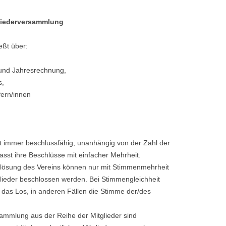
liederversammlung
eßt über:
und Jahresrechnung,
s,
fern/innen
t immer beschlussfähig, unanhängig von der Zahl der
fasst ihre Beschlüsse mit einfacher Mehrheit.
lösung des Vereins können nur mit Stimmenmehrheit
lieder beschlossen werden. Bei Stimmengleichheit
l das Los, in anderen Fällen die Stimme der/des
sammlung aus der Reihe der Mitglieder sind