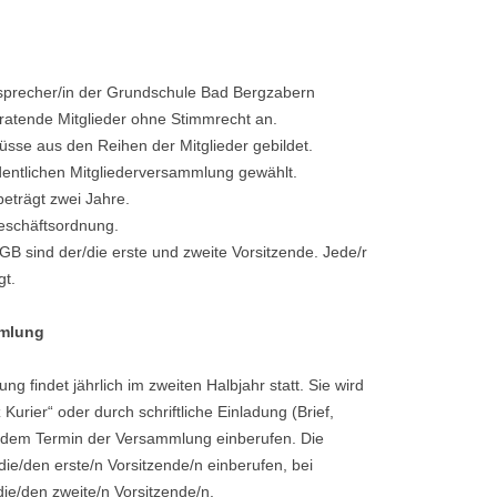
rnsprecher/in der Grundschule Bad Bergzabern
ratende Mitglieder ohne Stimmrecht an.
üsse aus den Reihen der Mitglieder gebildet.
dentlichen Mitgliederversammlung gewählt.
beträgt zwei Jahre.
Geschäftsordnung.
GB sind der/die erste und zweite Vorsitzende. Jede/r
gt.
mmlung
g findet jährlich im zweiten Halbjahr statt. Sie wird
Kurier“ oder durch schriftliche Einladung (Brief,
 dem Termin der Versammlung einberufen. Die
ie/den erste/n Vorsitzende/n einberufen, bei
ie/den zweite/n Vorsitzende/n.