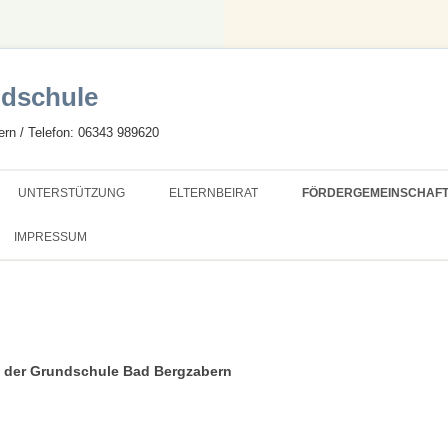
dschule
rn / Telefon: 06343 989620
Zum
Inhalt
UNTERSTÜTZUNG
ELTERNBEIRAT
FÖRDERGEMEINSCHAF
springen
HULE
SCHULSOZIALARBEIT
SEB INTERN
SATZUNG
IMPRESSUM
SAMS
MITGLIEDSCHAFT
NKTSCHULE
PROJEKTE
CEN-SCHULE
t der Grundschule Bad Bergzabern
S LERNEN
D SANIERUNG