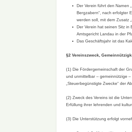
UNSERER S
Der Verein führt den Namen 
Bergzabern“, nach erfolgter Ei
BÖHÄMMER
werden soll, mit dem Zusatz „
Der Verein hat seinen Sitz in
Amtsgericht Landau in der Pf
Das Geschäftsjahr ist das Kal
§2 Vereinszweck, Gemeinnützigk
(1) Die Fördergemeinschaft der Gr
und unmittelbar – gemeinnützige – 
„Steuerbegünstigte Zwecke“ der A
(2) Zweck des Vereins ist die Unt
Erfüllung ihrer lehrenden und kultu
(3) Die Unterstützung erfolgt vorne