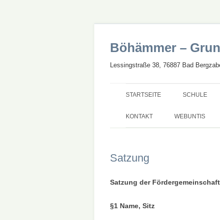
Böhämmer – Grun
Lessingstraße 38, 76887 Bad Bergzabe
STARTSEITE
SCHULE
UNSERE SC
KONTAKT
WEBUNTIS
GANZTAG
Satzung
SCHWERPU
STARTCHAN
Satzung der Fördergemeinschaf
BILINGUALE
§1 Name, Sitz
NEUBAU UN