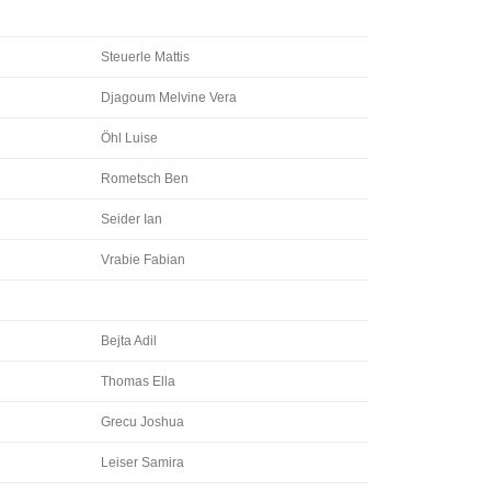
CHULE
Steuerle Mattis
Djagoum Melvine Vera
Öhl Luise
Rometsch Ben
Seider Ian
Vrabie Fabian
Bejta Adil
Thomas Ella
Grecu Joshua
Leiser Samira