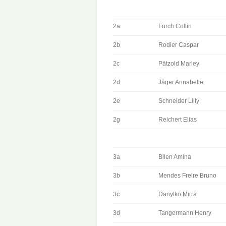
UNSERER S
2a
Furch Collin
BÖHÄMMER
2b
Rodier Caspar
2c
Pätzold Marley
2d
Jäger Annabelle
2e
Schneider Lilly
2g
Reichert Elias
3a
Bilen Amina
3b
Mendes Freire Bruno
3c
Danylko Mirra
3d
Tangermann Henry