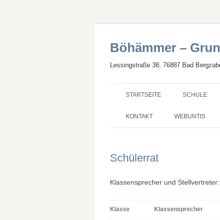
Böhämmer – Grun
Lessingstraße 38, 76887 Bad Bergzabe
STARTSEITE
SCHULE
UNSERE SC
KONTAKT
WEBUNTIS
GANZTAG
Schülerrat
SCHWERPU
STARTCHAN
Klassensprecher und Stellvertreter
BILINGUALE
Klasse
Klassensprecher
NEUBAU UN