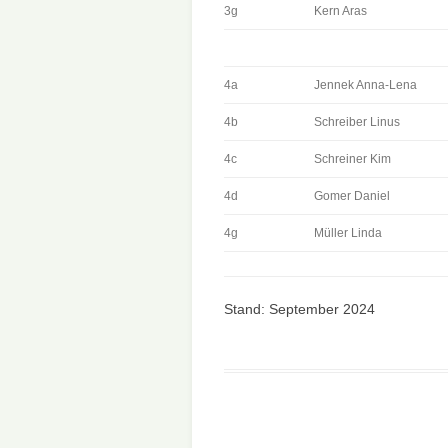
3g
Kern Aras
4a
Jennek Anna-Lena
4b
Schreiber Linus
4c
Schreiner Kim
4d
Gomer Daniel
4g
Müller Linda
Stand: September 2024