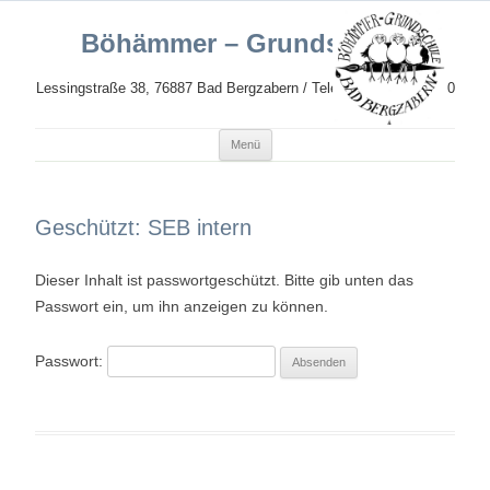
Böhämmer – Grundschule
Lessingstraße 38, 76887 Bad Bergzabern / Telefon: 06343 989620
Zum
Menü
Inhalt
springen
Geschützt: SEB intern
Dieser Inhalt ist passwortgeschützt. Bitte gib unten das
Passwort ein, um ihn anzeigen zu können.
Passwort: