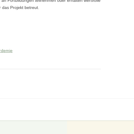
an Fortbildungen teilnehmen oder erhalten wertvolle
 das Projekt betreut.
rdemie