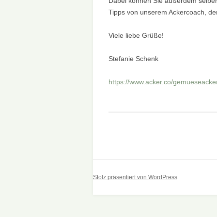
Dabei können Sie außerdem selber 
Tipps von unserem Ackercoach, der
Viele liebe Grüße!
Stefanie Schenk
https://www.acker.co/gemueseacke
Stolz präsentiert von WordPress