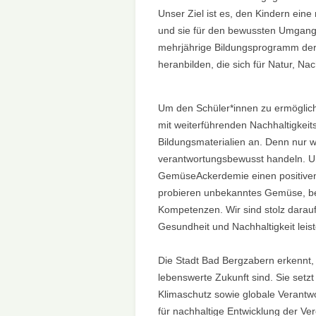
UNSERER S
Unser Ziel ist es, den Kindern ein
und sie für den bewussten Umgang m
BÖHÄMMER
mehrjährige Bildungsprogramm der
heranbilden, die sich für Natur, Na
Um den Schüler*innen zu ermöglic
mit weiterführenden Nachhaltigkei
Bildungsmaterialien an. Denn nur
verantwortungsbewusst handeln. U
GemüseAckerdemie einen positiven 
probieren unbekanntes Gemüse, be
Kompetenzen. Wir sind stolz darau
Gesundheit und Nachhaltigkeit leis
Die Stadt Bad Bergzabern erkennt, 
lebenswerte Zukunft sind. Sie setzt 
Klimaschutz sowie globale Verantwo
für nachhaltige Entwicklung der Ve