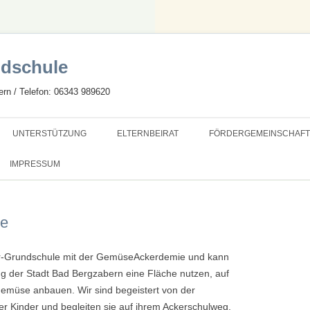
dschule
rn / Telefon: 06343 989620
Zum
Inhalt
UNTERSTÜTZUNG
ELTERNBEIRAT
FÖRDERGEMEINSCHAFT
springen
HULE
SCHULSOZIALARBEIT
SEB INTERN
SATZUNG
IMPRESSUM
SAMS
MITGLIEDSCHAFT
ie
NKTSCHULE
PROJEKTE
CEN-SCHULE
er-Grundschule mit der GemüseAckerdemie und kann
g der Stadt Bad Bergzabern eine Fläche nutzen, auf
S LERNEN
Gemüse anbauen. Wir sind begeistert von der
D SANIERUNG
 Kinder und begleiten sie auf ihrem Ackerschulweg.