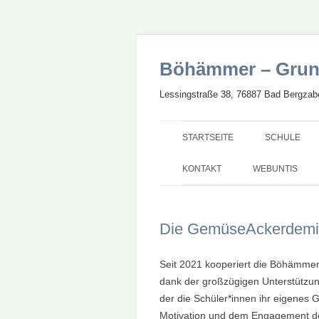
Böhämmer – Grun
Lessingstraße 38, 76887 Bad Bergzabe
STARTSEITE
SCHULE
UNSERE SC
KONTAKT
WEBUNTIS
GANZTAG
Die GemüseAckerdem
SCHWERPU
STARTCHAN
Seit 2021 kooperiert die Böhämm
dank der großzügigen Unterstützun
BILINGUALE
der die Schüler*innen ihr eigenes 
NEUBAU UN
Motivation und dem Engagement der