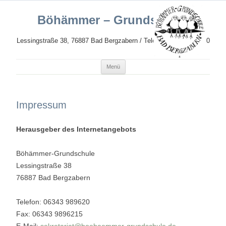
Böhämmer – Grundschule
Lessingstraße 38, 76887 Bad Bergzabern / Telefon: 06343 989620
Zum
Menü
Inhalt
springen
Impressum
Herausgeber des Internetangebots
Böhämmer-Grundschule
Lessingstraße 38
76887 Bad Bergzabern
Telefon: 06343 989620
Fax: 06343 9896215