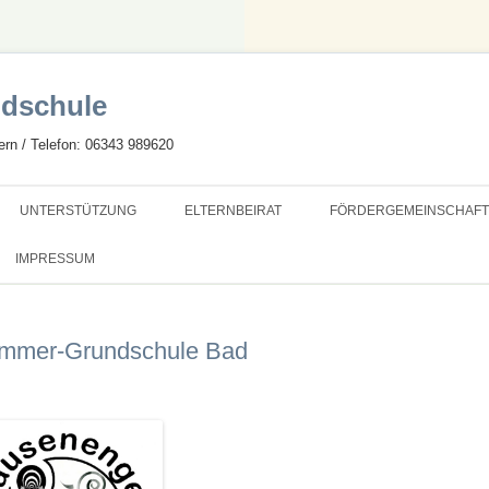
dschule
rn / Telefon: 06343 989620
Zum
Inhalt
UNTERSTÜTZUNG
ELTERNBEIRAT
FÖRDERGEMEINSCHAFT
springen
HULE
SCHULSOZIALARBEIT
SEB INTERN
SATZUNG
IMPRESSUM
SAMS
MITGLIEDSCHAFT
ämmer-Grundschule Bad
NKTSCHULE
PROJEKTE
CEN-SCHULE
S LERNEN
D SANIERUNG