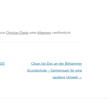
von
Christian Eberle
unter
Allgemein
veröffentlicht.
025
Clean-Up-Day an der Böhämmer
Grundschule – Gemeinsam für eine
saubere Umwelt
→