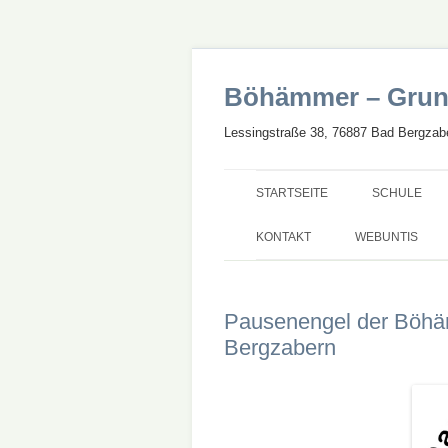
Böhämmer – Grun
Lessingstraße 38, 76887 Bad Bergzabe
STARTSEITE
SCHULE
UNSERE SC
KONTAKT
WEBUNTIS
GANZTAG
Pausenengel der Böh
SCHWERPU
Bergzabern
STARTCHAN
BILINGUALE
NEUBAU UN