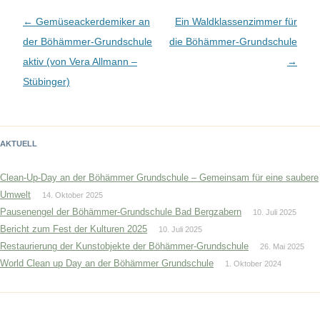
Beitragsnavigation
←
Gemüseackerdemiker an
Ein Waldklassenzimmer für
der Böhämmer-Grundschule
die Böhämmer-Grundschule
aktiv (von Vera Allmann –
→
Stübinger)
AKTUELL
Clean-Up-Day an der Böhämmer Grundschule – Gemeinsam für eine saubere
Umwelt
14. Oktober 2025
Pausenengel der Böhämmer-Grundschule Bad Bergzabern
10. Juli 2025
Bericht zum Fest der Kulturen 2025
10. Juli 2025
Restaurierung der Kunstobjekte der Böhämmer-Grundschule
26. Mai 2025
World Clean up Day an der Böhämmer Grundschule
1. Oktober 2024