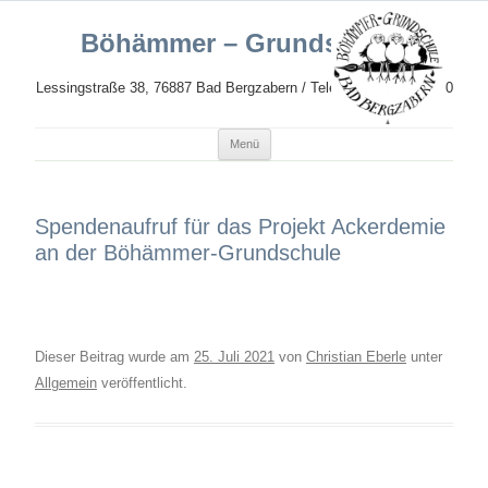
Böhämmer – Grundschule
Lessingstraße 38, 76887 Bad Bergzabern / Telefon: 06343 989620
Zum
Menü
Inhalt
springen
Spendenaufruf für das Projekt Ackerdemie
an der Böhämmer-Grundschule
Dieser Beitrag wurde am
25. Juli 2021
von
Christian Eberle
unter
Allgemein
veröffentlicht.